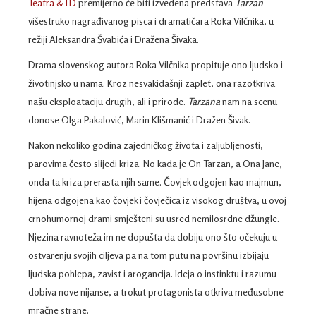
Teatra &TD
premijerno će biti izvedena predstava
Tarzan
višestruko nagrađivanog pisca i dramatičara Roka Vilčnika, u
režiji Aleksandra Švabića i Dražena Šivaka.
Drama slovenskog autora Roka Vilčnika propituje ono ljudsko i
životinjsko u nama. Kroz nesvakidašnji zaplet, ona razotkriva
našu eksploataciju drugih, ali i prirode.
Tarzana
nam na scenu
donose Olga Pakalović, Marin Klišmanić i Dražen Šivak.
Nakon nekoliko godina zajedničkog života i zaljubljenosti,
parovima često slijedi kriza. No kada je On Tarzan, a Ona Jane,
onda ta kriza prerasta njih same. Čovjek odgojen kao majmun,
hijena odgojena kao čovjek i čovječica iz visokog društva, u ovoj
crnohumornoj drami smješteni su usred nemilosrdne džungle.
Njezina ravnoteža im ne dopušta da dobiju ono što očekuju u
ostvarenju svojih ciljeva pa na tom putu na površinu izbijaju
ljudska pohlepa, zavist i arogancija. Ideja o instinktu i razumu
dobiva nove nijanse, a trokut protagonista otkriva međusobne
mračne strane.