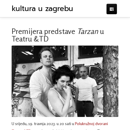
kultura u zagrebu
Premijera predstave
Tarzan
u
Teatru &TD
KRITIKE
KALENDAR
IMPRESUM
POTPORA
U srijedu, 19. travnja 2023. u 20 sati u
Polukružnoj dvorani