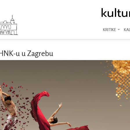
kult
KRITIKE
KA
u HNK-u u Zagrebu