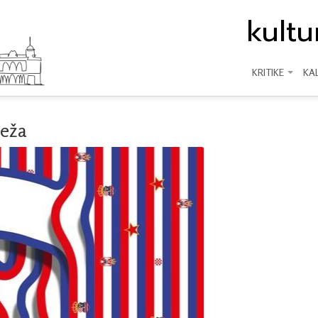
kult
KRITIKE
KA
leža