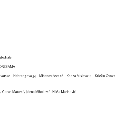
atedrale
ADRESAMA
rvatske – Hebrangova 34 – Mihanovićeva 16 – Kneza Mislava 14 – Krležin Gvoz
 Goran Matović, Jelena Miholjević i Nikša Marinović