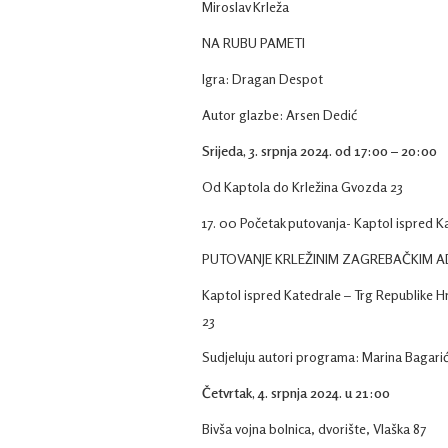
Miroslav Krleža
NA RUBU PAMETI
Igra: Dragan Despot
Autor glazbe: Arsen Dedić
Srijeda, 3. srpnja 2024. od 17:00 – 20:00
Od Kaptola do Krležina Gvozda 23
17. 00 Početak putovanja- Kaptol ispred K
PUTOVANJE KRLEŽINIM ZAGREBAČKIM 
Kaptol ispred Katedrale – Trg Republike H
23
Sudjeluju autori programa: Marina Bagarić,
Četvrtak, 4. srpnja 2024. u 21:00
Bivša vojna bolnica, dvorište, Vlaška 87