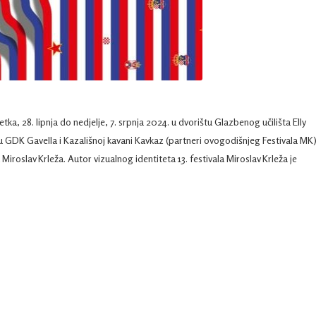
etka, 28. lipnja do nedjelje, 7. srpnja 2024. u dvorištu Glazbenog učilišta Elly
e u GDK Gavella i Kazališnoj kavani Kavkaz (partneri ovogodišnjeg Festivala MK)
 Miroslav Krleža. Autor vizualnog identiteta 13. festivala Miroslav Krleža je