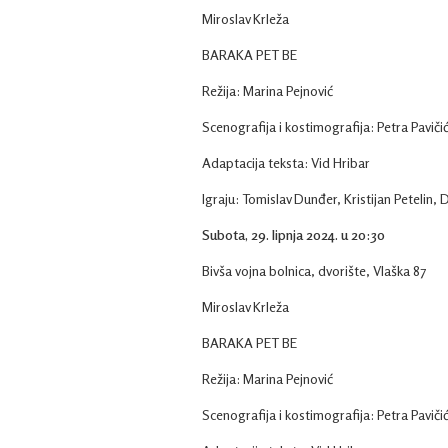
Miroslav Krleža
BARAKA PET BE
Režija: Marina Pejnović
Scenografija i kostimografija: Petra Paviči
Adaptacija teksta: Vid Hribar
Igraju: Tomislav Dunđer, Kristijan Petelin, 
Subota, 29. lipnja 2024. u 20:30
Bivša vojna bolnica, dvorište, Vlaška 87
Miroslav Krleža
BARAKA PET BE
Režija: Marina Pejnović
Scenografija i kostimografija: Petra Paviči