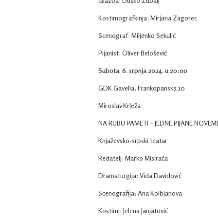
Glazba: Duško Zubalj
Kostimografkinja: Mirjana Zagorec
Scenograf: Miljenko Sekulić
Pijanist: Oliver Belošević
Subota, 6. srpnja 2024. u 20:00
GDK Gavella, Frankopanska 10
Miroslav Krleža
NA RUBU PAMETI – JEDNE PIJANE NOVEM
Knjaževsko-srpski teatar
Redatelj: Marko Misirača
Dramaturgija: Vida Davidović
Scenografija: Ana Kolbjanova
Kostimi: Jelena Janjatović