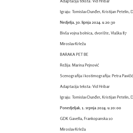
Adaptacija teksta: Vid Hribar
Igraju: Tomislav Dunđer, Kristijan Petelin, 
Nedjelja, 30. lipnja 2024. u 20:30
Bivša vojna bolnica, dvorište, Vlaška 87
Miroslav Krleža
BARAKA PET BE
Režija: Marina Pejnović
Scenografija i kostimografija: Petra Paviči
Adaptacija teksta: Vid Hribar
Igraju: Tomislav Dunđer, Kristijan Petelin, 
Ponedjeljak, 1. srpnja 2024. u 20:00
GDK Gavella, Frankopanska 10
Miroslav Krleža