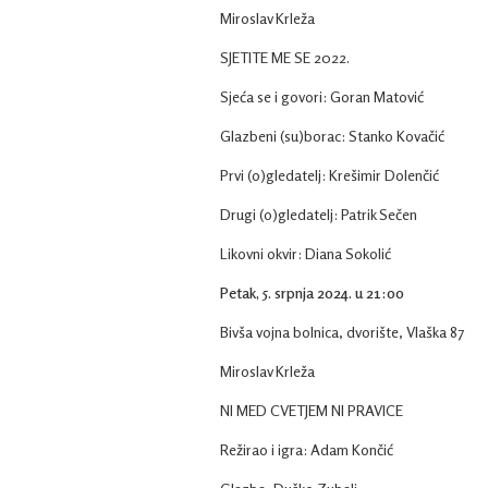
Miroslav Krleža
SJETITE ME SE 2022.
Sjeća se i govori: Goran Matović
Glazbeni (su)borac: Stanko Kovačić
Prvi (o)gledatelj: Krešimir Dolenčić
Drugi (o)gledatelj: Patrik Sečen
Likovni okvir: Diana Sokolić
Petak, 5. srpnja 2024. u 21:00
Bivša vojna bolnica, dvorište, Vlaška 87
Miroslav Krleža
NI MED CVETJEM NI PRAVICE
Režirao i igra: Adam Končić