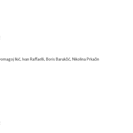
ć
Domagoj Ikić, Ivan Raffaelli, Boris Barukčić, Nikolina Prkačin
ć